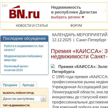
Недвижимость
в республике Дагестан
выбрать регион
НОВОСТИ И СТАТЬИ
ФОРУМ
КАЛЕНДАРЬ МЕРОПРИЯТИЙ
Последние обсуждения
12.12.2025 | Санкт-Петербург
Работа в недвижимости. Как
начать?
Премия «КАИССА»: З
недвижимости Санкт-
Модернизируем бабушкину
квартиру
Премия «КАИССА»: Золот
Налоговый вычет:
позитив-2016
Петербурга
С 1995 года премия «КАИССА»
профессионалов рынка недви
Продажа
Аренда
Учрежденная Ассоциацией риэ
Ленинградской области, она п
ВЫБРАТЬ РАЙОН/ГОРОД:
инициативы до статусной еже
Дагестан республика
профессиональные достижени
ТИП НЕДВИЖИМОСТИ:
Для компаний победа или даж