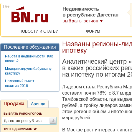
Недвижимость
в республике Дагестан
выбрать регион
НОВОСТИ И СТАТЬИ
ФОРУМ
Названы регионы-лид
Последние обсуждения
ипотеку
Работа в недвижимости. Как
Аналитический центр 
начать?
в каких российских ре
Модернизируем бабушкину
на ипотеку по итогам 2
квартиру
Налоговый вычет:
позитив-2016
Лидером стала Республика Мари
составил почти 78%: с 8,7 млрд
Тамбовской области, где выдачи
Продажа
Аренда
рублей, а тройку лидеров замк
этом регионе объёмы ипотечног
ВЫБРАТЬ РАЙОН/ГОРОД:
млрд рублей.
Дагестан республика
В Москве рост интереса к ипот
ТИП НЕДВИЖИМОСТИ: