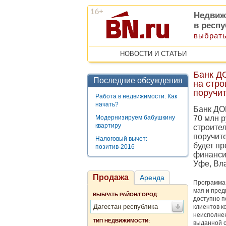
Недвиж
в респу
выбрать
НОВОСТИ И СТАТЬИ
Банк Д
Последние обсуждения
на стро
поручи
Работа в недвижимости. Как
начать?
Банк ДО
Модернизируем бабушкину
70 млн 
квартиру
строите
поручит
Налоговый вычет:
будет п
позитив-2016
финанси
Уфе, Вла
Продажа
Аренда
Программа 
мая и пред
ВЫБРАТЬ РАЙОН/ГОРОД:
доступно п
Дагестан республика
клиентов к
неисполнен
ТИП НЕДВИЖИМОСТИ:
выданной с