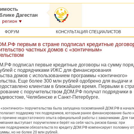
имость
блике Дагестан
 регион
ФОРУМ
КОНСУЛЬТАЦИЯ СПЕЦИАЛИСТОВ
ОМ.РФ первым в стране подписал кредитные догово
ительство частных домов с «зонтичным»
тельством
М.РФ подписал первые кредитные договоры на сумму поря
рублей с подрядчиками ИЖС для финансирования
льства домов с использованием программы «зонтичного»
ельства. Еще более 300 млн рублей одобрено для выдачи и
редоставлено клиентам в ближайшее время. Первыми в стр
рование с поручительством ДОМ.РФ получат подрядчики в
дивостоке, Челябинске и Санкт-Петербурге.
«зонтичного» поручительства была запущена госкомпанией ДОМ.РФ в начал
полагает поддержку тех подрядчиков, которым ранее финансирование было 
о причине недостаточного опыта официальной работы с заказчиками. Для та
омпания выступает поручителем и берёт на себя часть рисков банка: при
ии подрядчиком обязательств по кредиту ДОМ.РФ компенсирует половину от
уммы, но не более 20 млн рублей.