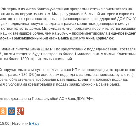
РФ первым из числа банков-участников программы открыл прием заявок на
зонтичным» поручительством. Мы сразу увидели большой интерес и спрос со
иентов во всех регионах страны на финансирование с поддержкой ДОМ.РФ. У
дни подрядчики получат средства в рамках кредитных договоров и смогут
 к строительству домов. Мы ожидаем, что программа поручительства расшир
наших заемщиков более, чем на 20%», – прокомментировала
вице-президент
блока «Транзакционный бизнес» Банка ДОМ.РФ Анна Корнелюк
.
й момент лимиты Банка ДОМ.РФ по кредитованию подрядчиков ИЖС составл
б., на эти средства будет построено более 1 миллиона кв. м жилья. Клиентами
ются более 1300 строительных компаний.
 поручительства могут воспользоваться ИП или организации, которые строя
ма в рамках 186-ФЗ (по договорам подряда с использованием эскроу-счетов).
ены обязательные требования к заемщику, кредиту и договору подряда.
ся с условиями кредитования и подать заявку можно на сайте банка.
я предоставлена Пресс-службой АО «Банк ДОМ.РФ».
 18:00 | Источник
БН.ру