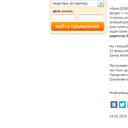
квартиры (вторичка)
«Банк ДОМ.
ЦЕНА
:
(РУБЛЕЙ)
кредит с «
-
стороны кл
ближайшие 
приступить
аудиторию 
директор 
На текущи
52 млрд ру
банка явля
Программой
частные до
Предусмотр
Ознакомить
Информаци
18.05.2026